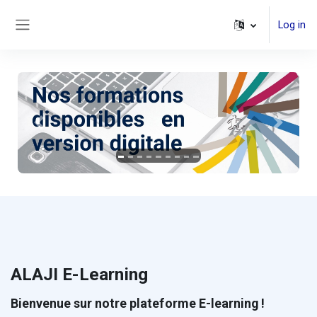
Skip to main content
Log in
Side panel
Previous
Next
ALAJI E-Learning
Bienvenue sur notre plateforme E-learning !