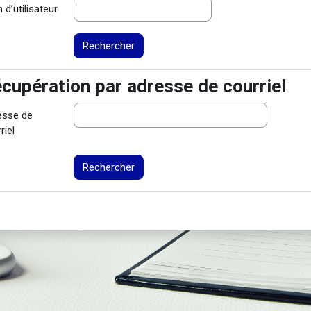
d’utilisateur
cupération par adresse de courriel
cupération par adresse de courriel
esse de
riel