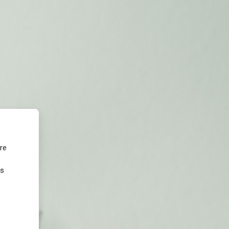
re
us